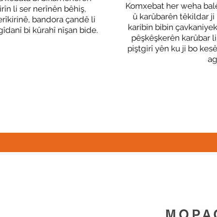
Komxebat her weha balê 
rîn li ser nerînên bêhiş,
û karûbarên têkildar j
rîkirinê, bandora çandê li
karibin bibin çavkaniyek 
gîdanî bi kûrahî nîşan bide.
pêşkêşkerên karûbar li
piştgirî yên ku ji bo kes
ag
HEVKAR