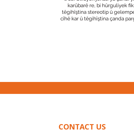
karûbarê re, bi hûrguliyek fiki
têgihîştina stereotip û gelempe
cîhê kar û têgihîştina çanda par
CONTACT US