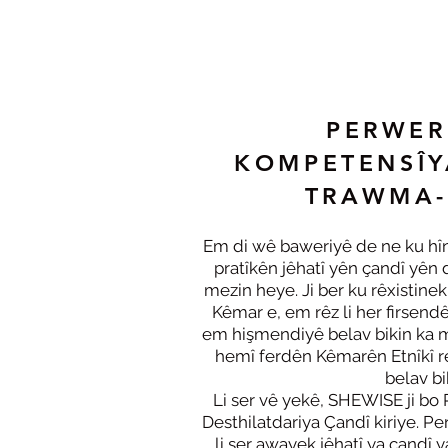
PERWER
KOMPETENSÎY
TRAWMA-
Em di wê baweriyê de ne ku hîn
pratîkên jêhatî yên çandî yên
mezin heye. Ji ber ku rêxistinek 
Kêmar e, em rêz li her firsend
em hişmendiyê belav bikin ka me
hemî ferdên Kêmarên Etnîkî re,
belav bi
Li ser vê yekê, SHEWISE ji bo
Desthilatdariya Çandî kiriye. P
li ser awayek jêhatî ya çandî 