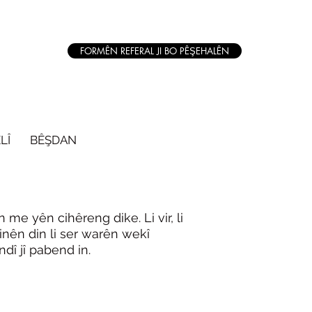
FORMÊN REFERAL JI BO PÊŞEHALÊN
LÎ
BÊŞDAN
 yên cihêreng dike. Li vir, li
nên din li ser warên wekî
dî jî pabend in.