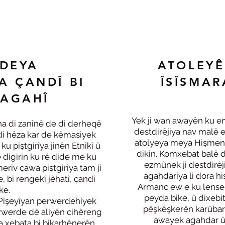
DEYA
ATOLEYÊ
A ÇANDÎ BI
ÎSÎSMAR
AGAHÎ
Yek ji wan awayên ku em
a di zanînê de di derheqê
destdirêjiya nav malê 
 di hêza kar de kêmasiyek
atolyeya meya Hişmend
ku piştgirîya jinên Etnîkî û
dikin. Komxebat balê d
ê digirin ku rê dide me ku
ezmûnek ji destdirêji
riv çawa piştgirîya tam ji
agahdariya li dora hiş
 bi rengekî jêhatî, çandî
Armanc ew e ku lensek 
ke.
peyda bike, û dixeb
 Pîşeyîyan perwerdehiyek
pêşkêşkerên karûbarê
erwerde dê aliyên cihêreng
awayek agahdar û r
ya xebata bi bikarhênerên