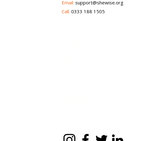
Email:
support@shewise.org
Call:
0333 188 1505
KATÊN VEKIRÎ
Duşem: 10.00-
17.00
sêşem: 10.00 -
17.00
Çarşem: 10.00 -
17.00
pêncşem: 10.00 -
Instagra
17.00
m
Înî: 10.00 - 17.00
Şemî / Yekşem:
GIRTÎ