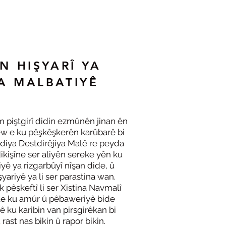
N HIŞYARÎ YA
A MALBATIYÊ
 piştgirî didin ezmûnên jinan ên
ew e ku pêşkêşkerên karûbarê bi
iya Destdirêjiya Malê re peyda
ikişîne ser aliyên sereke yên ku
yê ya rizgarbûyî nîşan dide, û
yariyê ya li ser parastina wan.
pêşkeftî li ser Xistina Navmalî
ite ku amûr û pêbaweriyê bide
 ku karibin van pirsgirêkan bi
ast nas bikin û rapor bikin.