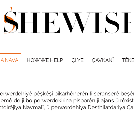
A NAVA
HOW WE HELP
ÇI YE
ÇAVKANÎ
TÊKE
a Pir-Ajansê
erdehiyê pêşkêşî bikarhênerên li seranserê beşên me
 de ji bo perwerdekirina pisporên ji ajans û rêxisti
dirêjiya Navmalî, û perwerdehiya Desthilatdariya Çan