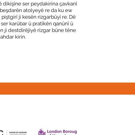
dikişîne ser peydakirina çavkanî
i beşdarên atolyeyê re da ku ew
piştgirî ji kesên rizgarbûyî re. Dê
 ser karûbar û pratîkên qanûnî û
ên ji destdirêjiyê rizgar bûne têne
ahdar kirin.
 Û FUNDERS