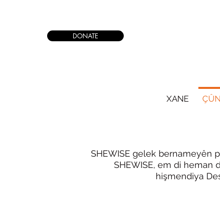
DONATE
XANE
ÇÛN
SHEWISE û Perwerdehiy
SHEWISE gelek bernameyên perw
SHEWISE, em di heman demê
hişmendiya Dest