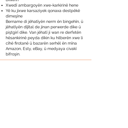
Xwedî ambargoyên xwe-karkirinê hene
Yê ku jixwe karsaziyek qonaxa destpêkê
dimeşîne
Bername di jêhatîyên nerm ên bingehîn, û
jêhatîyên dîjîtal de jinan perwerde dike û
piştgirî dike. Van jêhatî ji wan re derfetên
hêsankirinê peyda dikin ku hilberên xwe li
cîhê firotanê û bazarên serhêl ên mîna
Amazon, Esty, eBay, û medyaya civakî
bifroşin.