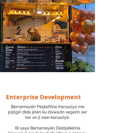
Enterprise Development
Bernameyên Pêşkeftina Karsaziya me
piştgirî dide jinên ku dixwazin vegerin ser
kar an jî xwe-karsaziyê.
Bi saya Bernameyên Destpêkirina