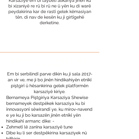
Karsaziyê em bi taybetî alîkariya jinên ku
bi xizaniyê re rû bi rû ne û yên ku di warê
peydakirina kar de rastî gelek kêmasiyan
tên, di nav de kesên ku ji girtîgehê
derketine.
BERNAMEYA DESTPÊK
BIZNESÎ
Em bi serbilindî parve dikin ku ji sala 2017-
an vir ve, me ji bo jinên hindikahiyên etnîkî
piştgirî û hêsankirina gelek platformên
karsaziyê kiriye.
Bernameya Piştgiriya Karsaziya Shewise
bernameyek destpêkek karsaziya ku bi
înnovasyonî sêwirandî ye, ku mirov-navend
e ye ku ji bo karsazên jinên etnîkî yên
hindikahî armanc dike: -
Zehmetî lê zanîna karsaziyê tune
Dibe ku li ser destpêkirina karsaziyek nû
bifikirin