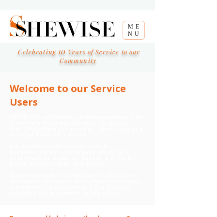
ME
NU
10
Celebrating
Years of Service to our
Community
Welcome to our Service
Users
SHEWISE rêxistineke sektora dilxwaz e ku
li ser asta bingehîn dixebite ku piştgirî
bide pêşkeftina perwerdehî, aborî, civakî û
xweşiya hemî jin û keçan.
Em karûbarên penageha ewle û
bernameyên pir-astî pêşkêş dikin ku ji
hêla çandî ve hesas in, kesane û ji jin û
keçên etnîkî re têne fam kirin.
Bernameyên me tevliheviyek ji atolyeyên
duzimanî, çalakiyên pêşkeftina jêhatîbûnê
û bernameyên tenduristiyê yên ku gelek
astengan dikin armanc peyda dikin.