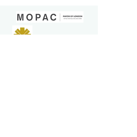
Mercên Bikaranînê
|
Privacy & Cookie Policy
|
Mercên Bazirganî
| Powered by
Yell Business
© 2021. Naveroka vê malperê xwediyê me û