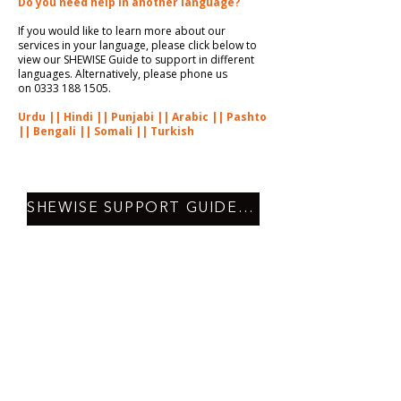
Do you need help in another language?
If you would like to learn more about our
services in your language, please click below to
view our SHEWISE Guide to support in different
languages. Alternatively, please phone us
on
0333 188 1505
.
Urdu
||
Hindi
||
Punjabi
||
Arabic
||
Pashto
||
Bengali
||
Somali
||
Turkish
SHEWISE SUPPORT GUIDE ENGLISH