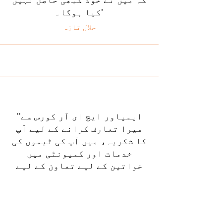
کیا ہوگا۔"
حلال تازہ
''ایمپاور ایچ ای آر کورس سے
میرا تعارف کرانے کے لیے آپ
کا شکریہ، میں آپ کی ٹیموں کی
خدمات اور کمیونٹی میں
خواتین کے لیے تعاون کے لیے
آپ سب کی تعریف کرتا ہوں۔ میں
اب اپنی موجودہ ملازمت کو
شیویس کی ترقی کے طور پر
دیکھتا ہوں۔''