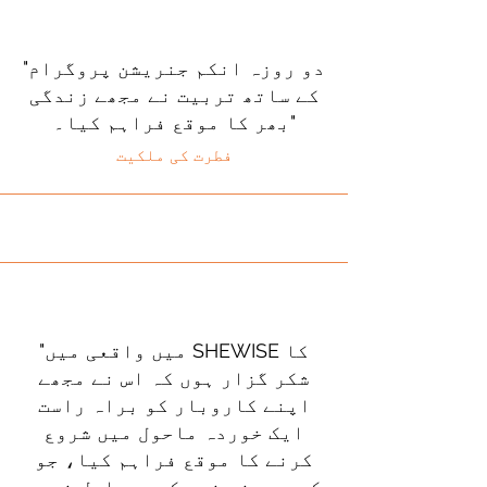
"دو روزہ انکم جنریشن پروگرام
کے ساتھ تربیت نے مجھے زندگی
بھر کا موقع فراہم کیا۔"
فطرت کی ملکیت
"میں واقعی میں SHEWISE کا
شکر گزار ہوں کہ اس نے مجھے
اپنے کاروبار کو براہ راست
ایک خوردہ ماحول میں شروع
کرنے کا موقع فراہم کیا، جو
کہ میں نے خود کبھی حاصل نہیں