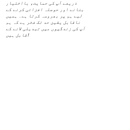
ذریعے آپ کی حمایت، بااختیار
بنانے اور حوصلہ افزائی کرنے کے
لیے ہم پر بھروسہ کرتا ہے۔ ہمیں
ناقابل یقین حد تک فخر ہے کہ ہم
آپ کی زندگیوں میں تبدیلی لانے کے
قابل ہیں!