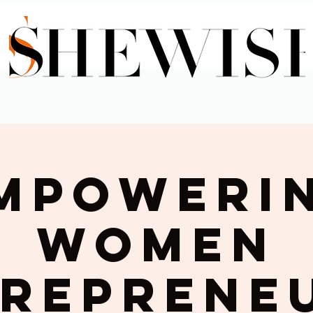
mpoweri
Women
reprene