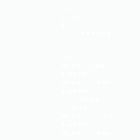
ملاحظہ کریں:
مقدس تثلیث چرچ
6 ہائی اسٹریٹ
ہنسلو، TW3 1HG
کھلنے کے اوقات
پیر: 10.00am -
5.00pm
منگل: 10.00am -
5.00pm
بدھ: صبح 10.00 سے شام
5.00 بجے
جمعرات: 10.00am -
انسٹاگرام
5.00pm
جمعہ: 10.00am -