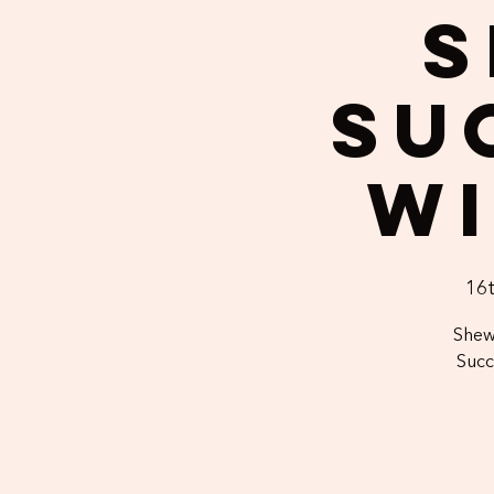
S
Su
wi
16
Shewi
Succ