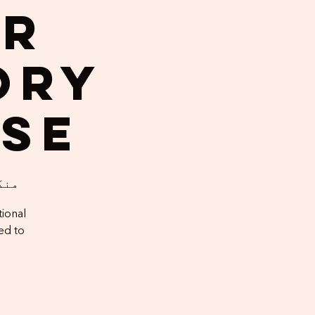
ur
ory
ise
منگل، 5
tional
ed to