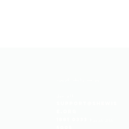
ہم سے رابطہ کریں۔
میل:
ای
support@shewis
e.org
کال کریں:
0333 1881
5005