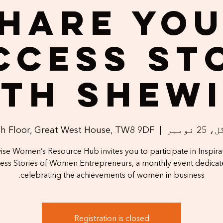
hare Yo
ccess St
th Shew
2 نومبر
  |  
th Floor, Great West House, TW8 9DF
se Women’s Resource Hub invites you to participate in Inspira
ess Stories of Women Entrepreneurs, a monthly event dedicat
celebrating the achievements of women in business.
Registration is closed