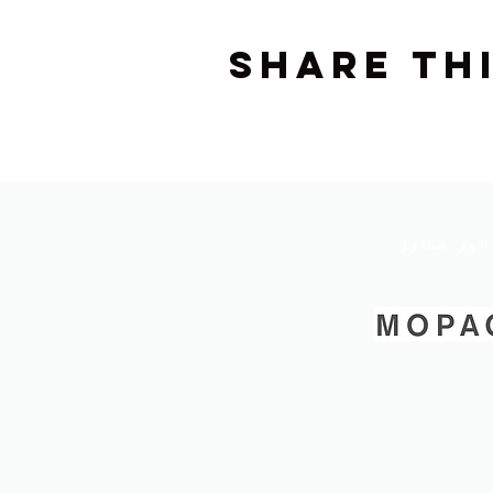
Share th
اور فنڈرز