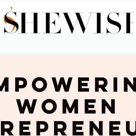
mpoweri
Women
reprene