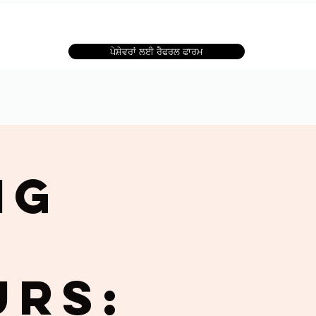
ਪੇਸ਼ੇਵਰਾਂ ਲਈ ਰੈਫਰਲ ਫਾਰਮ
ng
urs: