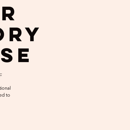
ur
ory
ise
F
tional
ed to