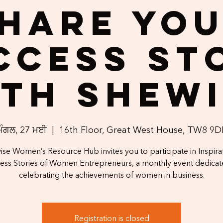
hare Yo
ccess St
th Shew
ਮੰਗਲ, 27 ਮਈ
  |  
16th Floor, Great West House, TW8 9D
se Women’s Resource Hub invites you to participate in Inspira
ess Stories of Women Entrepreneurs, a monthly event dedicat
celebrating the achievements of women in business.
Registration is closed