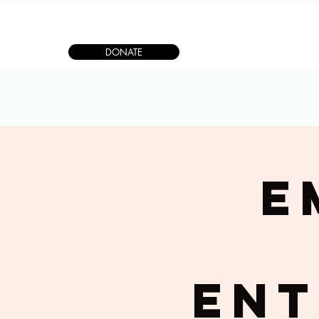
DONATE
E
Ent