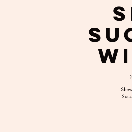
S
Su
wi
Shewi
Succ