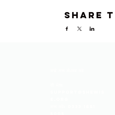
Share t
ਸਾਡੇ ਨਾਲ ਸੰਪਰਕ ਕਰੋ
ਈ
ਮੇਲ:
support@shewis
e.org
ਕਾਲ ਕਰੋ:
0333 1881
5005