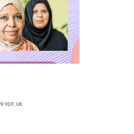
W8 9DF, UK