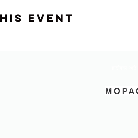
his event
ਭਾਈਵਾਲ ਅਤੇ