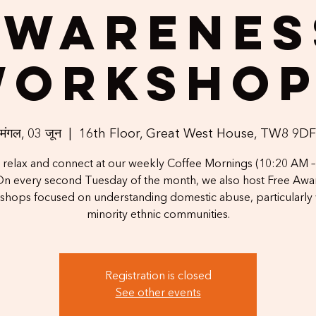
Awarenes
Workshop
मंगल, 03 जून
  |  
16th Floor, Great West House, TW8 9DF
relax and connect at our weekly Coffee Mornings (10:20 AM –
On every second Tuesday of the month, we also host Free Awa
hops focused on understanding domestic abuse, particularly 
minority ethnic communities.
Registration is closed
See other events