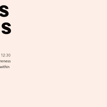
s
s
 12:30
reness
within