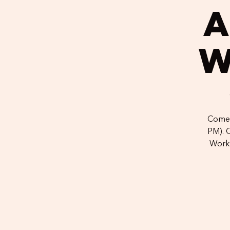
Come 
PM). 
Works