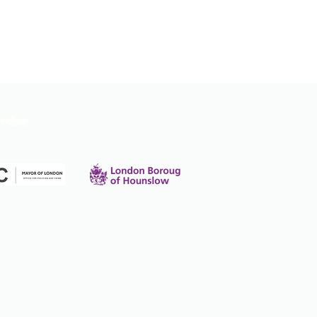
त्तपोषक