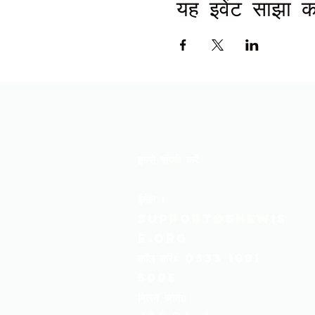
यह इवेंट साझा कर
हमसे संपर्क करें
ईमेल
:
support@shewis
e.org
कॉल करें:
0333 1881
5005
मिलने जाना: