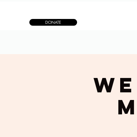
DONATE
We
M