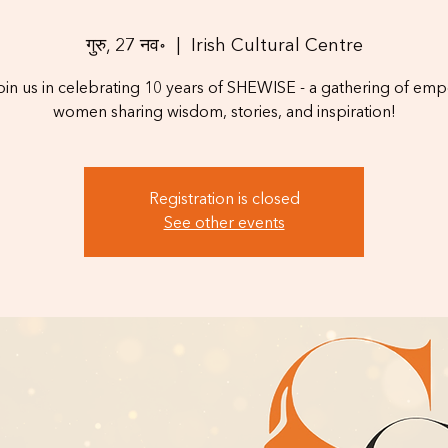
गुरु, 27 नव॰
  |  
Irish Cultural Centre
in us in celebrating 10 years of SHEWISE - a gathering of e
women sharing wisdom, stories, and inspiration!
Registration is closed
See other events