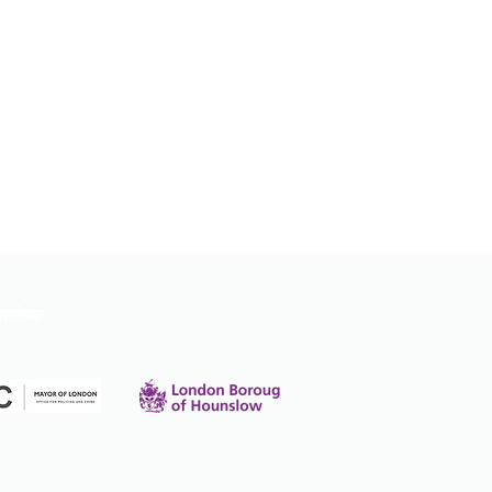
त्तपोषक