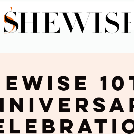
HEWISE 10
nniversa
elebrati