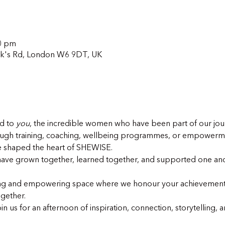
00 pm
lack's Rd, London W6 9DT, UK
d to 
you
, the incredible women who have been part of our jour
ough training, coaching, wellbeing programmes, or empowerm
ve shaped the heart of SHEWISE.
ave grown together, learned together, and supported one ano
fting and empowering space where we honour your achievements
gether.
n us for an afternoon of inspiration, connection, storytelling, 