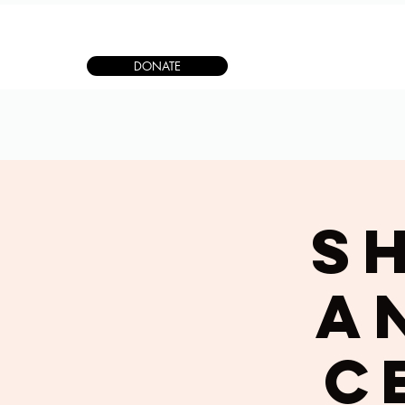
DONATE
S
A
C