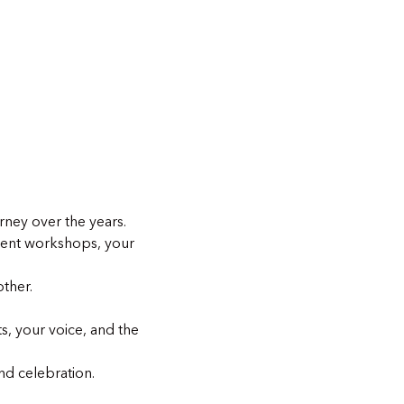
ney over the years. 
ent workshops, your 
ther. 
, your voice, and the 
and celebration.