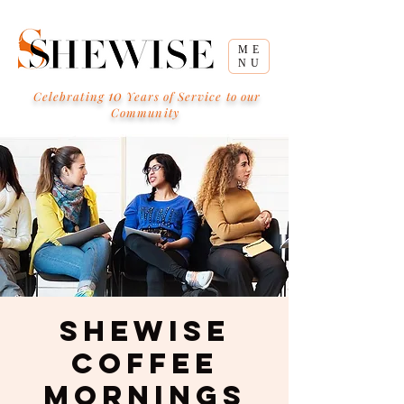
ME
NU
10
Celebrating
Years of Service to our
Community
SHEWISE
Coffee
Mornings