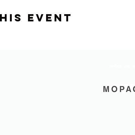
his event
অংশীদার এবং ত