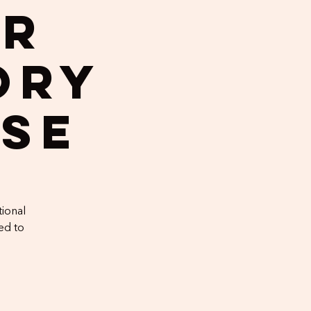
ur
ory
ise
tional
ed to