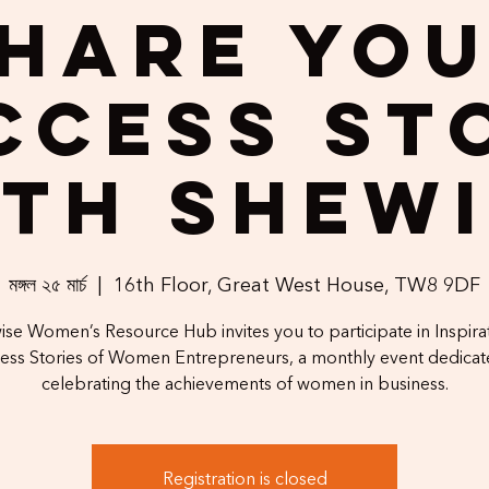
hare Yo
ccess St
th Shew
মঙ্গল ২৫ মার্চ
  |  
16th Floor, Great West House, TW8 9DF
se Women’s Resource Hub invites you to participate in Inspira
ess Stories of Women Entrepreneurs, a monthly event dedicat
celebrating the achievements of women in business.
Registration is closed