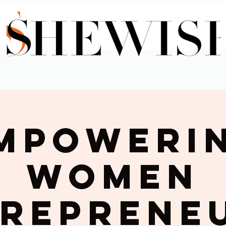
mpoweri
Women
reprene