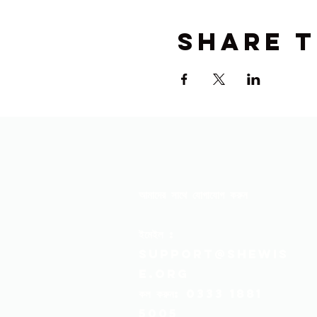
Share t
আমাদের সাথে যোগাযোগ করুন
ইমেইল
:
support@shewis
e.org
কল করুন:
0333 1881
5005