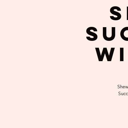
S
Su
wi
Shewi
Succ