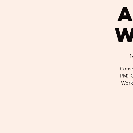
1
Come 
PM). 
Works