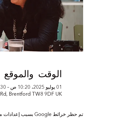
الوقت والموقع
01 يوليو 2025، 10:20 ص – 12:30 م
t Rd, Brentford TW8 9DF UK
تم حظر خرائط Google بسبب إعدادات ملفات تعريف الارتباط التحليلية والوظيفية لديك.