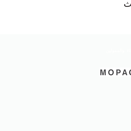
ث
اء والممولين