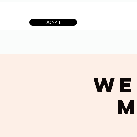
DONATE
We
M