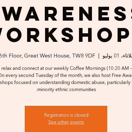
Awarenes
Workshop
ثاء، 01 يوليو
  |  
6th Floor, Great West House, TW8 9DF
relax and connect at our weekly Coffee Mornings (10:20 AM –
On every second Tuesday of the month, we also host Free Awa
hops focused on understanding domestic abuse, particularly 
minority ethnic communities.
Registration is closed
See other events