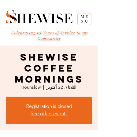
ME
NU
10
Celebrating
Years of Service to our
Community
SHEWISE
Coffee
Mornings
الثلاثاء، 22 أكتوبر
  |  
Hounslow
Registration is closed
See other events