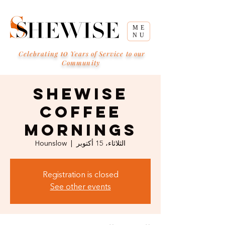
ME
NU
10
Celebrating
Years of Service to our
Community
SHEWISE
Coffee
Mornings
الثلاثاء، 15 أكتوبر
  |  
Hounslow
Registration is closed
See other events